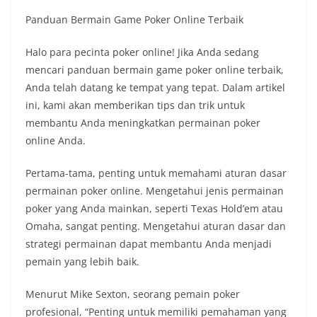
Panduan Bermain Game Poker Online Terbaik
Halo para pecinta poker online! Jika Anda sedang
mencari panduan bermain game poker online terbaik,
Anda telah datang ke tempat yang tepat. Dalam artikel
ini, kami akan memberikan tips dan trik untuk
membantu Anda meningkatkan permainan poker
online Anda.
Pertama-tama, penting untuk memahami aturan dasar
permainan poker online. Mengetahui jenis permainan
poker yang Anda mainkan, seperti Texas Hold’em atau
Omaha, sangat penting. Mengetahui aturan dasar dan
strategi permainan dapat membantu Anda menjadi
pemain yang lebih baik.
Menurut Mike Sexton, seorang pemain poker
profesional, “Penting untuk memiliki pemahaman yang