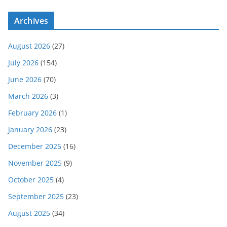
Archives
August 2026
(27)
July 2026
(154)
June 2026
(70)
March 2026
(3)
February 2026
(1)
January 2026
(23)
December 2025
(16)
November 2025
(9)
October 2025
(4)
September 2025
(23)
August 2025
(34)