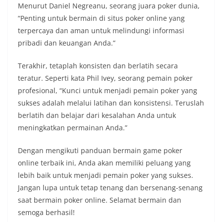
Menurut Daniel Negreanu, seorang juara poker dunia,
“Penting untuk bermain di situs poker online yang
terpercaya dan aman untuk melindungi informasi
pribadi dan keuangan Anda.”
Terakhir, tetaplah konsisten dan berlatih secara
teratur. Seperti kata Phil Ivey, seorang pemain poker
profesional, “Kunci untuk menjadi pemain poker yang
sukses adalah melalui latihan dan konsistensi. Teruslah
berlatih dan belajar dari kesalahan Anda untuk
meningkatkan permainan Anda.”
Dengan mengikuti panduan bermain game poker
online terbaik ini, Anda akan memiliki peluang yang
lebih baik untuk menjadi pemain poker yang sukses.
Jangan lupa untuk tetap tenang dan bersenang-senang
saat bermain poker online. Selamat bermain dan
semoga berhasil!