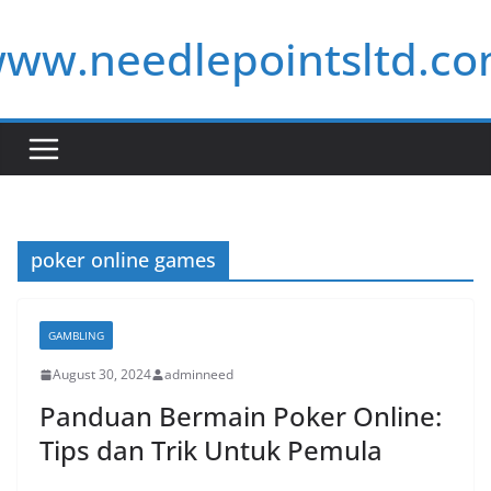
Skip
ww.needlepointsltd.c
to
content
poker online games
GAMBLING
August 30, 2024
adminneed
Panduan Bermain Poker Online:
Tips dan Trik Untuk Pemula