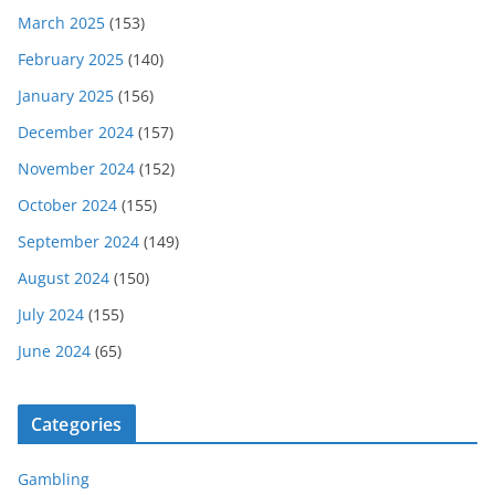
March 2025
(153)
February 2025
(140)
January 2025
(156)
December 2024
(157)
November 2024
(152)
October 2024
(155)
September 2024
(149)
August 2024
(150)
July 2024
(155)
June 2024
(65)
Categories
Gambling