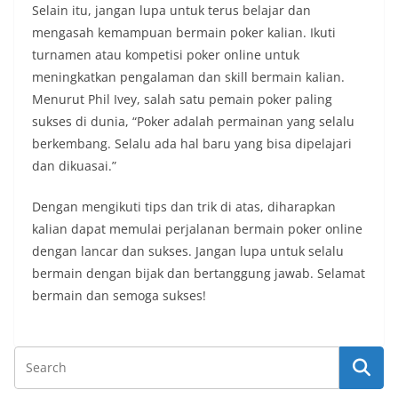
Selain itu, jangan lupa untuk terus belajar dan
mengasah kemampuan bermain poker kalian. Ikuti
turnamen atau kompetisi poker online untuk
meningkatkan pengalaman dan skill bermain kalian.
Menurut Phil Ivey, salah satu pemain poker paling
sukses di dunia, “Poker adalah permainan yang selalu
berkembang. Selalu ada hal baru yang bisa dipelajari
dan dikuasai.”
Dengan mengikuti tips dan trik di atas, diharapkan
kalian dapat memulai perjalanan bermain poker online
dengan lancar dan sukses. Jangan lupa untuk selalu
bermain dengan bijak dan bertanggung jawab. Selamat
bermain dan semoga sukses!