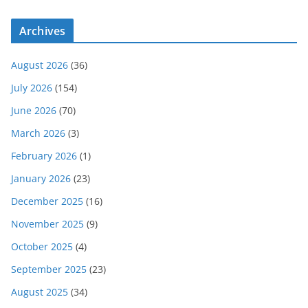
Archives
August 2026
(36)
July 2026
(154)
June 2026
(70)
March 2026
(3)
February 2026
(1)
January 2026
(23)
December 2025
(16)
November 2025
(9)
October 2025
(4)
September 2025
(23)
August 2025
(34)