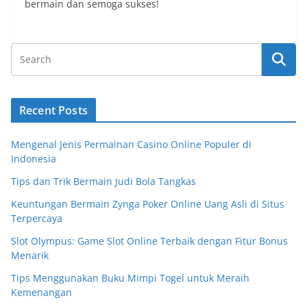
bermain dan semoga sukses!
Recent Posts
Mengenal Jenis Permainan Casino Online Populer di
Indonesia
Tips dan Trik Bermain Judi Bola Tangkas
Keuntungan Bermain Zynga Poker Online Uang Asli di Situs
Terpercaya
Slot Olympus: Game Slot Online Terbaik dengan Fitur Bonus
Menarik
Tips Menggunakan Buku Mimpi Togel untuk Meraih
Kemenangan