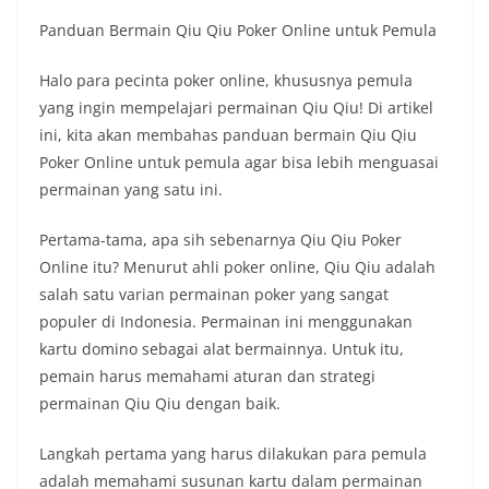
Panduan Bermain Qiu Qiu Poker Online untuk Pemula
Halo para pecinta poker online, khususnya pemula
yang ingin mempelajari permainan Qiu Qiu! Di artikel
ini, kita akan membahas panduan bermain Qiu Qiu
Poker Online untuk pemula agar bisa lebih menguasai
permainan yang satu ini.
Pertama-tama, apa sih sebenarnya Qiu Qiu Poker
Online itu? Menurut ahli poker online, Qiu Qiu adalah
salah satu varian permainan poker yang sangat
populer di Indonesia. Permainan ini menggunakan
kartu domino sebagai alat bermainnya. Untuk itu,
pemain harus memahami aturan dan strategi
permainan Qiu Qiu dengan baik.
Langkah pertama yang harus dilakukan para pemula
adalah memahami susunan kartu dalam permainan