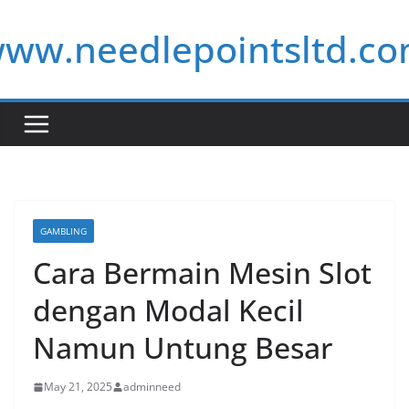
Skip
ww.needlepointsltd.c
to
content
GAMBLING
Cara Bermain Mesin Slot
dengan Modal Kecil
Namun Untung Besar
May 21, 2025
adminneed