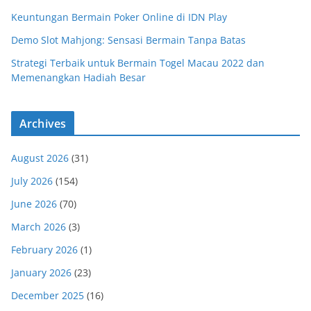
Keuntungan Bermain Poker Online di IDN Play
Demo Slot Mahjong: Sensasi Bermain Tanpa Batas
Strategi Terbaik untuk Bermain Togel Macau 2022 dan
Memenangkan Hadiah Besar
Archives
August 2026
(31)
July 2026
(154)
June 2026
(70)
March 2026
(3)
February 2026
(1)
January 2026
(23)
December 2025
(16)