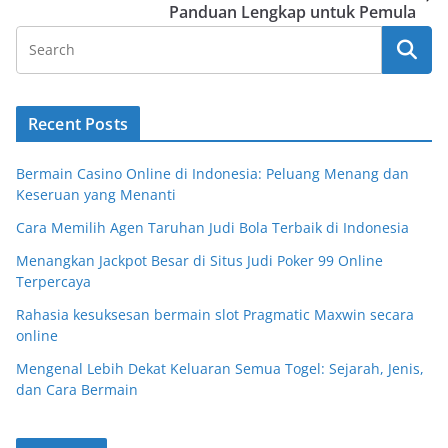
Panduan Lengkap untuk Pemula
Recent Posts
Bermain Casino Online di Indonesia: Peluang Menang dan
Keseruan yang Menanti
Cara Memilih Agen Taruhan Judi Bola Terbaik di Indonesia
Menangkan Jackpot Besar di Situs Judi Poker 99 Online
Terpercaya
Rahasia kesuksesan bermain slot Pragmatic Maxwin secara
online
Mengenal Lebih Dekat Keluaran Semua Togel: Sejarah, Jenis,
dan Cara Bermain