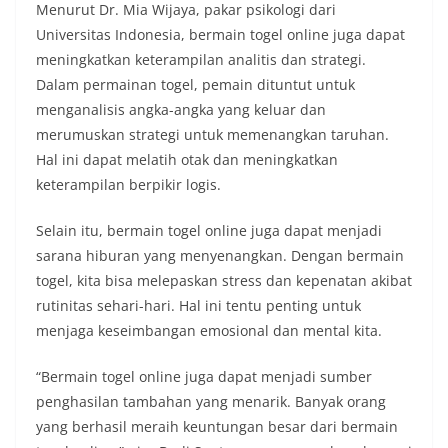
Menurut Dr. Mia Wijaya, pakar psikologi dari
Universitas Indonesia, bermain togel online juga dapat
meningkatkan keterampilan analitis dan strategi.
Dalam permainan togel, pemain dituntut untuk
menganalisis angka-angka yang keluar dan
merumuskan strategi untuk memenangkan taruhan.
Hal ini dapat melatih otak dan meningkatkan
keterampilan berpikir logis.
Selain itu, bermain togel online juga dapat menjadi
sarana hiburan yang menyenangkan. Dengan bermain
togel, kita bisa melepaskan stress dan kepenatan akibat
rutinitas sehari-hari. Hal ini tentu penting untuk
menjaga keseimbangan emosional dan mental kita.
“Bermain togel online juga dapat menjadi sumber
penghasilan tambahan yang menarik. Banyak orang
yang berhasil meraih keuntungan besar dari bermain