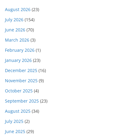
August 2026
(23)
July 2026
(154)
June 2026
(70)
March 2026
(3)
February 2026
(1)
January 2026
(23)
December 2025
(16)
November 2025
(9)
October 2025
(4)
September 2025
(23)
August 2025
(34)
July 2025
(2)
June 2025
(29)