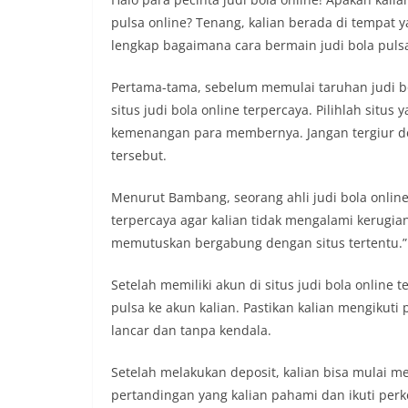
pulsa online? Tenang, kalian berada di tempat y
lengkap bagaimana cara bermain judi bola puls
Pertama-tama, sebelum memulai taruhan judi bol
situs judi bola online terpercaya. Pilihlah situ
kemenangan para membernya. Jangan tergiur d
tersebut.
Menurut Bambang, seorang ahli judi bola online,
terpercaya agar kalian tidak mengalami kerugia
memutuskan bergabung dengan situs tertentu.”
Setelah memiliki akun di situs judi bola online
pulsa ke akun kalian. Pastikan kalian mengikuti 
lancar dan tanpa kendala.
Setelah melakukan deposit, kalian bisa mulai me
pertandingan yang kalian pahami dan ikuti per