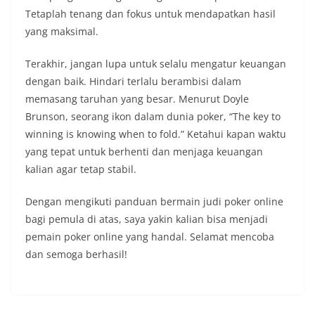
Tetaplah tenang dan fokus untuk mendapatkan hasil
yang maksimal.
Terakhir, jangan lupa untuk selalu mengatur keuangan
dengan baik. Hindari terlalu berambisi dalam
memasang taruhan yang besar. Menurut Doyle
Brunson, seorang ikon dalam dunia poker, “The key to
winning is knowing when to fold.” Ketahui kapan waktu
yang tepat untuk berhenti dan menjaga keuangan
kalian agar tetap stabil.
Dengan mengikuti panduan bermain judi poker online
bagi pemula di atas, saya yakin kalian bisa menjadi
pemain poker online yang handal. Selamat mencoba
dan semoga berhasil!