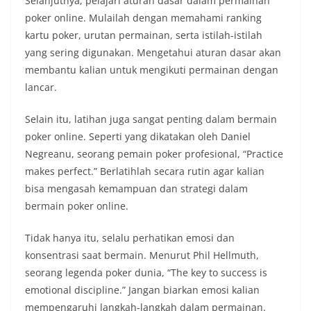
Selanjutnya, pelajari aturan dasar dalam permainan
poker online. Mulailah dengan memahami ranking
kartu poker, urutan permainan, serta istilah-istilah
yang sering digunakan. Mengetahui aturan dasar akan
membantu kalian untuk mengikuti permainan dengan
lancar.
Selain itu, latihan juga sangat penting dalam bermain
poker online. Seperti yang dikatakan oleh Daniel
Negreanu, seorang pemain poker profesional, “Practice
makes perfect.” Berlatihlah secara rutin agar kalian
bisa mengasah kemampuan dan strategi dalam
bermain poker online.
Tidak hanya itu, selalu perhatikan emosi dan
konsentrasi saat bermain. Menurut Phil Hellmuth,
seorang legenda poker dunia, “The key to success is
emotional discipline.” Jangan biarkan emosi kalian
mempengaruhi langkah-langkah dalam permainan.