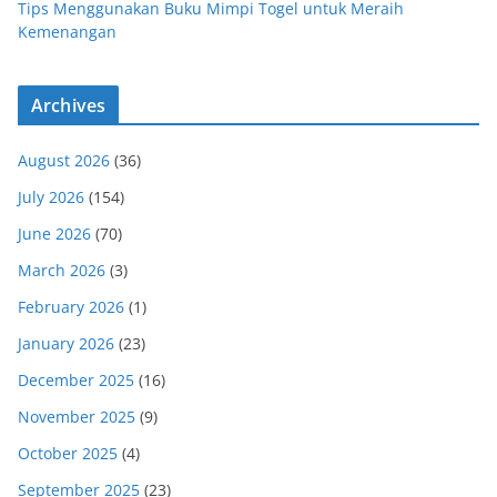
Tips Menggunakan Buku Mimpi Togel untuk Meraih
Kemenangan
Archives
August 2026
(36)
July 2026
(154)
June 2026
(70)
March 2026
(3)
February 2026
(1)
January 2026
(23)
December 2025
(16)
November 2025
(9)
October 2025
(4)
September 2025
(23)