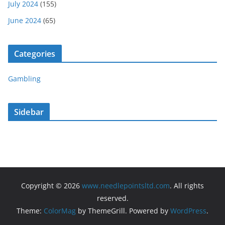
July 2024
(155)
June 2024
(65)
Categories
Gambling
Sidebar
Copyright © 2026
www.needlepointsltd.com
. All rights
reserved.
Theme:
ColorMag
by ThemeGrill. Powered by
WordPress
.