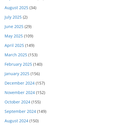
August 2025
(34)
July 2025
(2)
June 2025
(29)
May 2025
(109)
April 2025
(149)
March 2025
(153)
February 2025
(140)
January 2025
(156)
December 2024
(157)
November 2024
(152)
October 2024
(155)
September 2024
(149)
August 2024
(150)