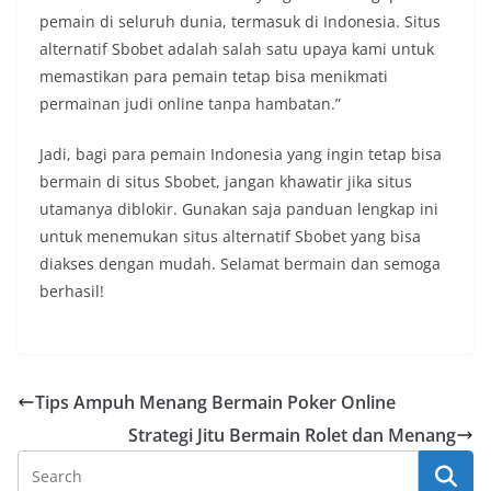
pemain di seluruh dunia, termasuk di Indonesia. Situs
alternatif Sbobet adalah salah satu upaya kami untuk
memastikan para pemain tetap bisa menikmati
permainan judi online tanpa hambatan.”
Jadi, bagi para pemain Indonesia yang ingin tetap bisa
bermain di situs Sbobet, jangan khawatir jika situs
utamanya diblokir. Gunakan saja panduan lengkap ini
untuk menemukan situs alternatif Sbobet yang bisa
diakses dengan mudah. Selamat bermain dan semoga
berhasil!
Tips Ampuh Menang Bermain Poker Online
Strategi Jitu Bermain Rolet dan Menang