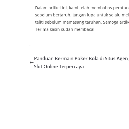
Dalam artikel ini, kami telah membahas peratur
sebelum bertaruh. Jangan lupa untuk selalu m
teliti sebelum memasang taruhan. Semoga artike
Terima kasih sudah membaca!
Panduan Bermain Poker Bola di Situs Agen 
Slot Online Terpercaya