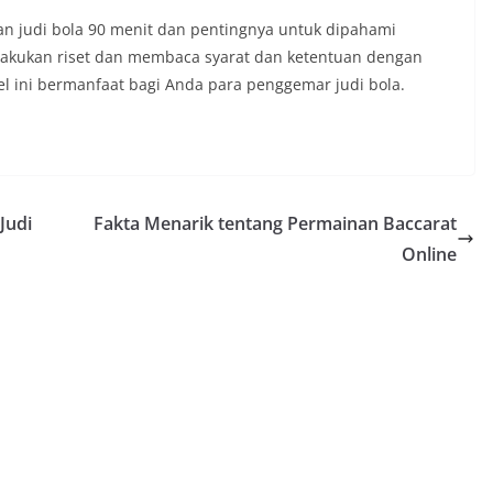
an judi bola 90 menit dan pentingnya untuk dipahami
elakukan riset dan membaca syarat dan ketentuan dengan
l ini bermanfaat bagi Anda para penggemar judi bola.
Judi
Fakta Menarik tentang Permainan Baccarat
Online