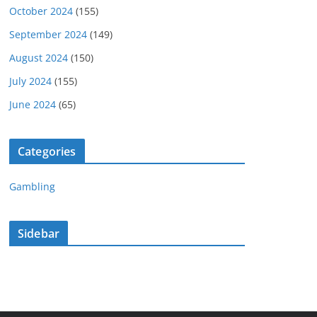
October 2024
(155)
September 2024
(149)
August 2024
(150)
July 2024
(155)
June 2024
(65)
Categories
Gambling
Sidebar