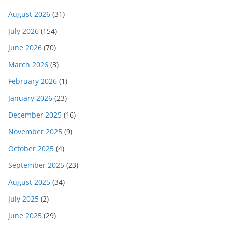
August 2026
(31)
July 2026
(154)
June 2026
(70)
March 2026
(3)
February 2026
(1)
January 2026
(23)
December 2025
(16)
November 2025
(9)
October 2025
(4)
September 2025
(23)
August 2025
(34)
July 2025
(2)
June 2025
(29)