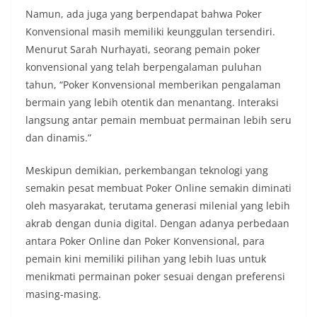
Namun, ada juga yang berpendapat bahwa Poker
Konvensional masih memiliki keunggulan tersendiri.
Menurut Sarah Nurhayati, seorang pemain poker
konvensional yang telah berpengalaman puluhan
tahun, “Poker Konvensional memberikan pengalaman
bermain yang lebih otentik dan menantang. Interaksi
langsung antar pemain membuat permainan lebih seru
dan dinamis.”
Meskipun demikian, perkembangan teknologi yang
semakin pesat membuat Poker Online semakin diminati
oleh masyarakat, terutama generasi milenial yang lebih
akrab dengan dunia digital. Dengan adanya perbedaan
antara Poker Online dan Poker Konvensional, para
pemain kini memiliki pilihan yang lebih luas untuk
menikmati permainan poker sesuai dengan preferensi
masing-masing.