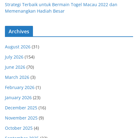
Strategi Terbaik untuk Bermain Togel Macau 2022 dan
Memenangkan Hadiah Besar
Archives
August 2026
(31)
July 2026
(154)
June 2026
(70)
March 2026
(3)
February 2026
(1)
January 2026
(23)
December 2025
(16)
November 2025
(9)
October 2025
(4)