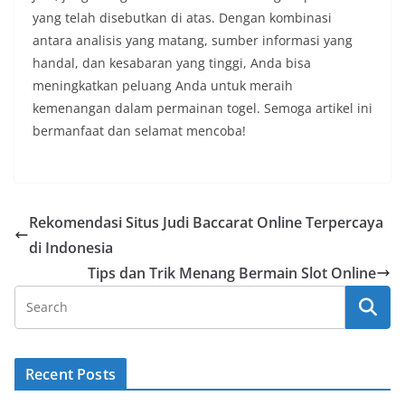
yang telah disebutkan di atas. Dengan kombinasi
antara analisis yang matang, sumber informasi yang
handal, dan kesabaran yang tinggi, Anda bisa
meningkatkan peluang Anda untuk meraih
kemenangan dalam permainan togel. Semoga artikel ini
bermanfaat dan selamat mencoba!
Rekomendasi Situs Judi Baccarat Online Terpercaya
di Indonesia
Tips dan Trik Menang Bermain Slot Online
Recent Posts