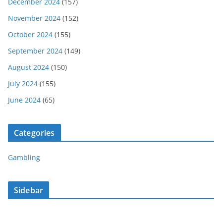
December 2024
(157)
November 2024
(152)
October 2024
(155)
September 2024
(149)
August 2024
(150)
July 2024
(155)
June 2024
(65)
Categories
Gambling
Sidebar