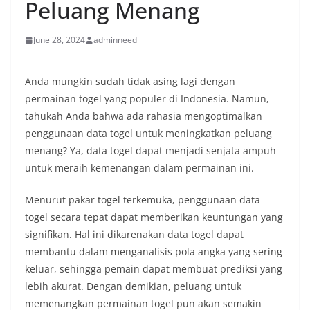
Peluang Menang
June 28, 2024
adminneed
Anda mungkin sudah tidak asing lagi dengan
permainan togel yang populer di Indonesia. Namun,
tahukah Anda bahwa ada rahasia mengoptimalkan
penggunaan data togel untuk meningkatkan peluang
menang? Ya, data togel dapat menjadi senjata ampuh
untuk meraih kemenangan dalam permainan ini.
Menurut pakar togel terkemuka, penggunaan data
togel secara tepat dapat memberikan keuntungan yang
signifikan. Hal ini dikarenakan data togel dapat
membantu dalam menganalisis pola angka yang sering
keluar, sehingga pemain dapat membuat prediksi yang
lebih akurat. Dengan demikian, peluang untuk
memenangkan permainan togel pun akan semakin