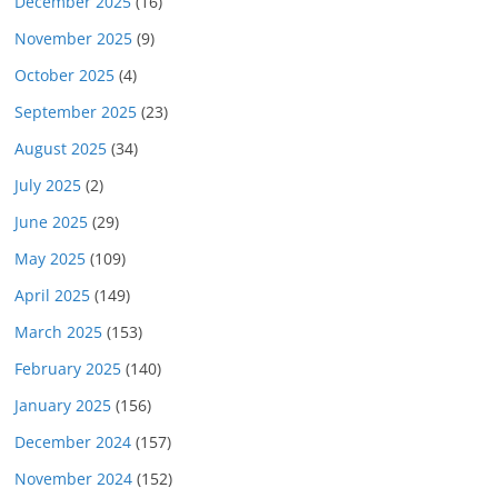
December 2025
(16)
November 2025
(9)
October 2025
(4)
September 2025
(23)
August 2025
(34)
July 2025
(2)
June 2025
(29)
May 2025
(109)
April 2025
(149)
March 2025
(153)
February 2025
(140)
January 2025
(156)
December 2024
(157)
November 2024
(152)