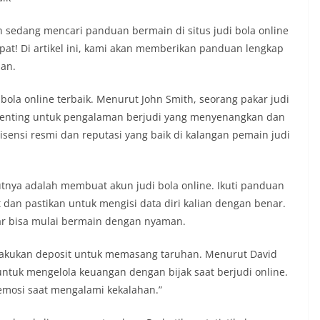
an sedang mencari panduan bermain di situs judi bola online
tepat! Di artikel ini, kami akan memberikan panduan lengkap
ian.
bola online terbaik. Menurut John Smith, seorang pakar judi
at penting untuk pengalaman berjudi yang menyenangkan dan
 lisensi resmi dan reputasi yang baik di kalangan pemain judi
kutnya adalah membuat akun judi bola online. Ikuti panduan
 dan pastikan untuk mengisi data diri kalian dengan benar.
gar bisa mulai bermain dengan nyaman.
elakukan deposit untuk memasang taruhan. Menurut David
 untuk mengelola keuangan dengan bijak saat berjudi online.
emosi saat mengalami kekalahan.”