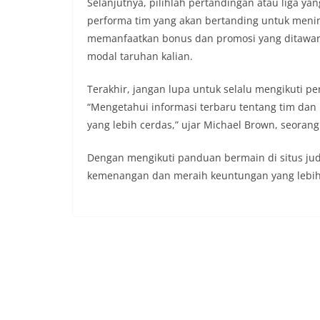
Selanjutnya, pilihlah pertandingan atau liga yan
performa tim yang akan bertanding untuk meni
memanfaatkan bonus dan promosi yang ditawark
modal taruhan kalian.
Terakhir, jangan lupa untuk selalu mengikuti p
“Mengetahui informasi terbaru tentang tim d
yang lebih cerdas,” ujar Michael Brown, seorang
Dengan mengikuti panduan bermain di situs judi 
kemenangan dan meraih keuntungan yang lebih