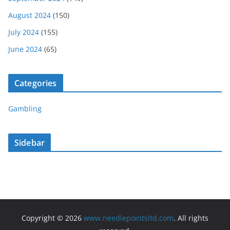
August 2024
(150)
July 2024
(155)
June 2024
(65)
Categories
Gambling
Sidebar
Copyright © 2026
www.needlepointsltd.com
. All rights