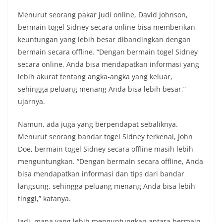
Menurut seorang pakar judi online, David Johnson,
bermain togel Sidney secara online bisa memberikan
keuntungan yang lebih besar dibandingkan dengan
bermain secara offline. “Dengan bermain togel Sidney
secara online, Anda bisa mendapatkan informasi yang
lebih akurat tentang angka-angka yang keluar,
sehingga peluang menang Anda bisa lebih besar,”
ujarnya.
Namun, ada juga yang berpendapat sebaliknya.
Menurut seorang bandar togel Sidney terkenal, John
Doe, bermain togel Sidney secara offline masih lebih
menguntungkan. “Dengan bermain secara offline, Anda
bisa mendapatkan informasi dan tips dari bandar
langsung, sehingga peluang menang Anda bisa lebih
tinggi,” katanya.
Jadi, mana yang lebih menguntungkan antara bermain