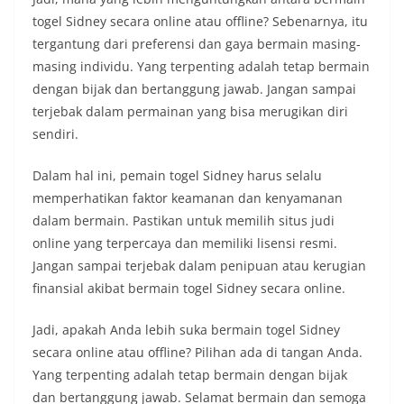
togel Sidney secara online atau offline? Sebenarnya, itu
tergantung dari preferensi dan gaya bermain masing-
masing individu. Yang terpenting adalah tetap bermain
dengan bijak dan bertanggung jawab. Jangan sampai
terjebak dalam permainan yang bisa merugikan diri
sendiri.
Dalam hal ini, pemain togel Sidney harus selalu
memperhatikan faktor keamanan dan kenyamanan
dalam bermain. Pastikan untuk memilih situs judi
online yang terpercaya dan memiliki lisensi resmi.
Jangan sampai terjebak dalam penipuan atau kerugian
finansial akibat bermain togel Sidney secara online.
Jadi, apakah Anda lebih suka bermain togel Sidney
secara online atau offline? Pilihan ada di tangan Anda.
Yang terpenting adalah tetap bermain dengan bijak
dan bertanggung jawab. Selamat bermain dan semoga